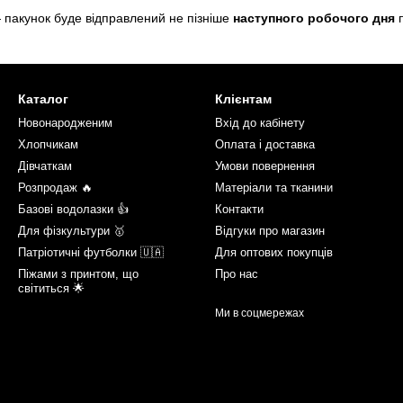
 пакунок буде відправлений не пізніше
наступного робочого дня
п
Каталог
Клієнтам
Новонародженим
Вхід до кабінету
Хлопчикам
Оплата і доставка
Дівчаткам
Умови повернення
Розпродаж 🔥
Матеріали та тканини
Базові водолазки 👍
Контакти
Для фізкультури 🥇
Відгуки про магазин
Патріотичні футболки 🇺🇦
Для оптових покупців
Піжами з принтом, що
Про нас
світиться 🌟
Ми в соцмережах