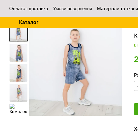
Перейти до основного контенту
Оплата і доставка
Умови повернення
Матеріали та ткан
Контакти
Відгуки про магазин
Для оптових покупців
Каталог
Го
К
В 
Р
Х