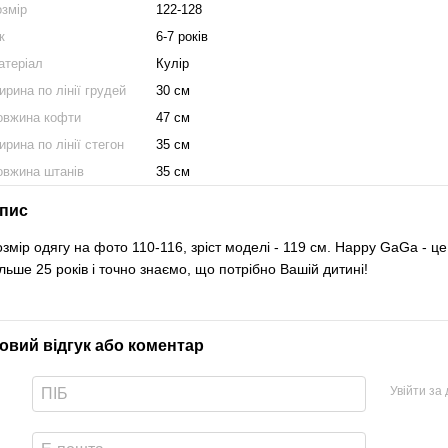
озмір
122-128
к
6-7 років
атеріал
Кулір
рина по лінії грудей
30 см
овжина кофти
47 см
рина по лінії стегон
35 см
овжина штанів
35 см
пис
озмір одягу на фото 110-116, зріст моделі - 119 см. Happy GaGa - 
ільше 25 років і точно знаємо, що потрібно Вашій дитині!
овий відгук або коментар
Увійти за