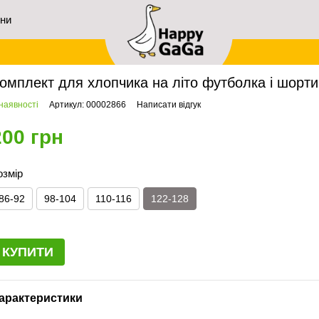
ини
ловна
Хлопчикам
Комплекти літнього одягу
Комплект для хлопчика на літо 
омплект для хлопчика на літо футболка і шорти 
наявності
Артикул: 00002866
Написати відгук
200 грн
озмір
86-92
98-104
110-116
122-128
КУПИТИ
арактеристики