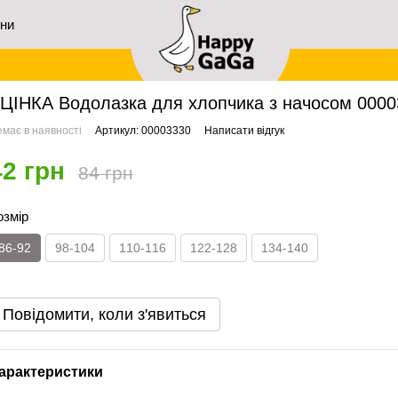
ини
ловна
Архів
УЦІНКА Водолазка для хлопчика з начосом 00003330, 86-92 см, 2 р
ЦІНКА Водолазка для хлопчика з начосом 00003
має в наявності
Артикул: 00003330
Написати відгук
42 грн
84 грн
озмір
86-92
98-104
110-116
122-128
134-140
Повідомити, коли з'явиться
арактеристики