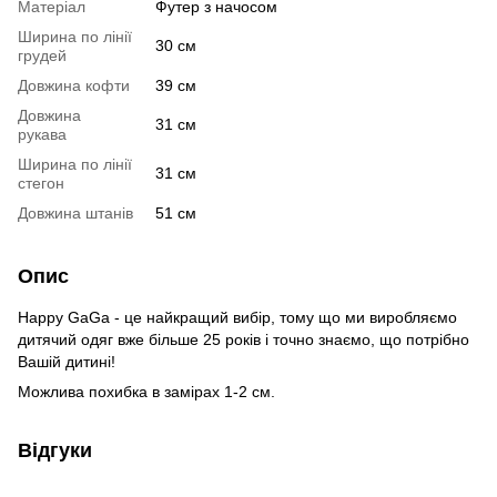
Матеріал
Футер з начосом
Ширина по лінії
30 см
грудей
Довжина кофти
39 см
Довжина
31 см
рукава
Ширина по лінії
31 см
стегон
Довжина штанів
51 см
Опис
Happy GaGa - це найкращий вибір, тому що ми виробляємо
дитячий одяг вже більше 25 років і точно знаємо, що потрібно
Вашій дитині!
Можлива похибка в замірах 1-2 см.
Відгуки