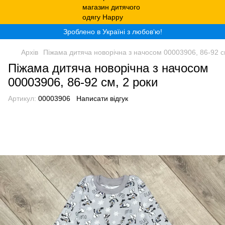
Зроблено в Україні з любов‘ю!
Архів
Піжама дитяча новорічна з начосом 00003906, 86-92 с
Піжама дитяча новорічна з начосом
00003906, 86-92 см, 2 роки
Артикул:
00003906
Написати відгук