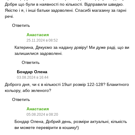
Добре що були в наявності по кількості. Відправили швидко.
Якістю і я, і інші батьки задоволені. Спасибі магазину за гарні
речі.
Ответить
Анастасия
25.11.2024 в 08:52
Катерина, Дякуємо за надану довіру! Ми дуже раді, що ви
залишилися задоволені.
Ответить
Бондар Олена
03.08.2024 в 16:44
Доброго дня, чи є в кількості 19шт розмір 122-128? Блакитного
кольору, або зеленого?
Ответить
Анастасия
05.08.2024 в 08:20
Бондар Олена, Добрий день, розміри актуальні, кількість
ви можете перевірити в кошику!)