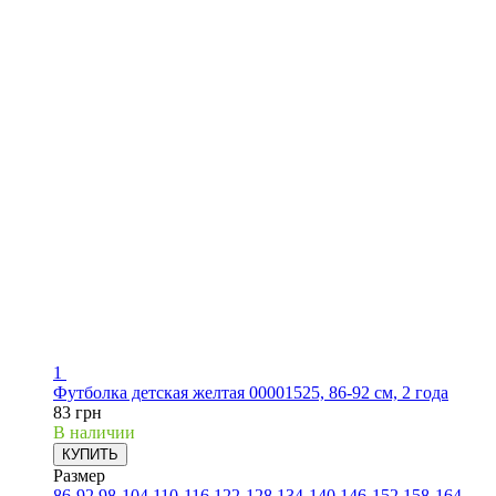
1
Футболка детская желтая 00001525, 86-92 см, 2 года
83 грн
В наличии
КУПИТЬ
Размер
86-92
98-104
110-116
122-128
134-140
146-152
158-164