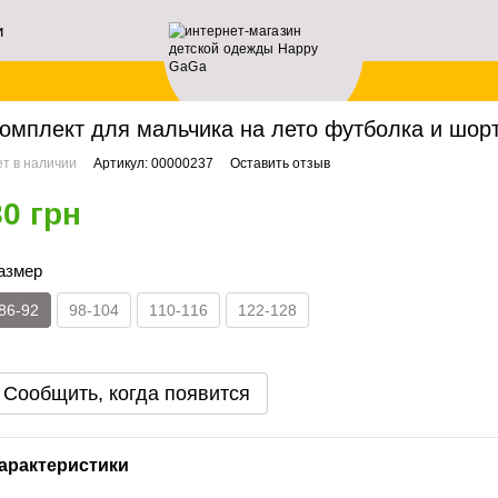
и
ей
авная
Архив
Комплект для мальчика на лето футболка и шорты 00000237, 86-92
омплект для мальчика на лето футболка и шорт
т в наличии
Артикул: 00000237
Оставить отзыв
80 грн
азмер
86-92
98-104
110-116
122-128
Сообщить, когда появится
арактеристики