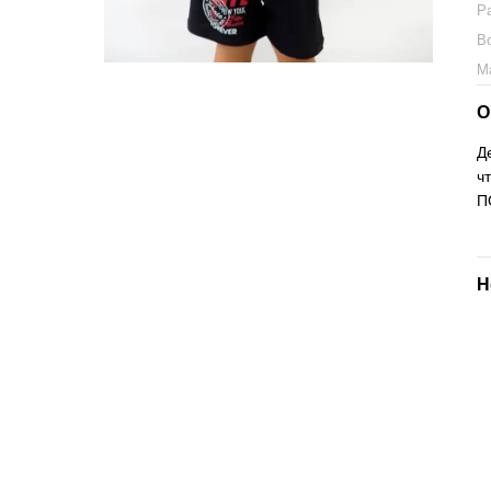
Р
В
М
О
Д
ч
П
Н