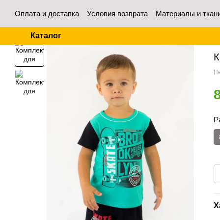
Перейти к основному контенту
Оплата и доставка
Условия возврата
Материалы и ткан
Контакты
Отзывы о магазине
Для оптовых покупател
Каталог
Гл
К
Не
Р
Х