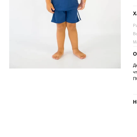
Х
Р
В
М
О
Д
ч
П
Н