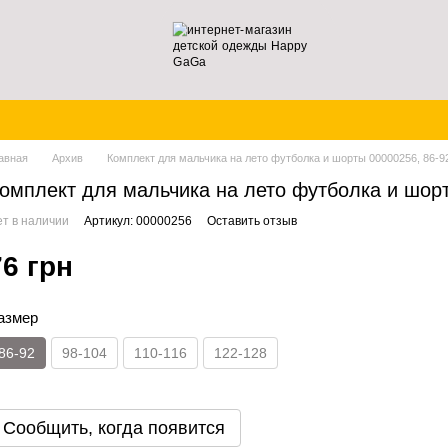
авная
Архив
Комплект для мальчика на лето футболка и шорты 00000256, 86-92
омплект для мальчика на лето футболка и шорт
т в наличии
Артикул: 00000256
Оставить отзыв
76 грн
азмер
86-92
98-104
110-116
122-128
Сообщить, когда появится