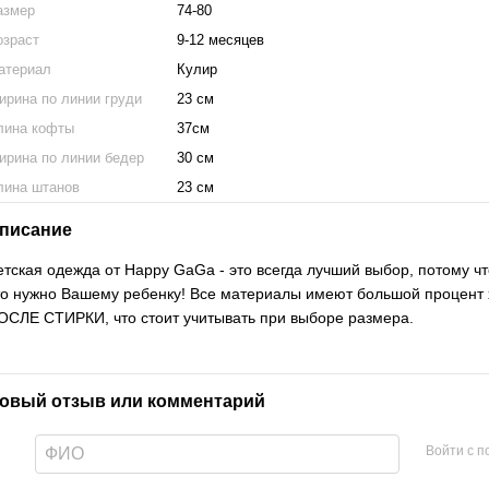
азмер
74-80
озраст
9-12 месяцев
атериал
Кулир
ирина по линии груди
23 см
лина кофты
37см
ирина по линии бедер
30 см
лина штанов
23 см
писание
етская одежда от Happy GaGa - это всегда лучший выбор, потому чт
то нужно Вашему ребенку! Все материалы имеют большой процент
ОСЛЕ СТИРКИ, что стоит учитывать при выборе размера.
овый отзыв или комментарий
Войти с 