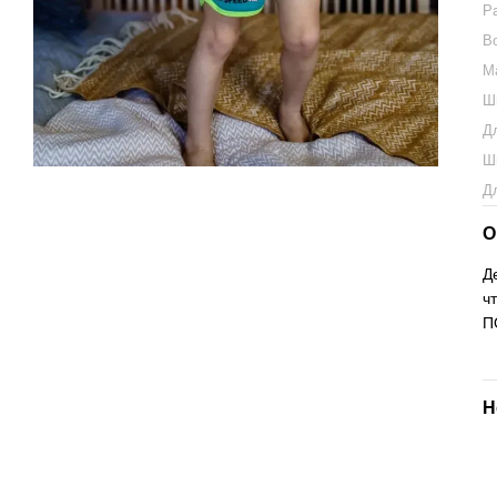
Р
В
М
Ш
Д
Ш
Д
О
Д
ч
П
Н