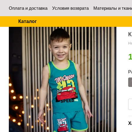
Перейти к основному контенту
Оплата и доставка
Условия возврата
Материалы и ткан
Контакты
Отзывы о магазине
Для оптовых покупател
Каталог
Гл
К
Не
Р
Х