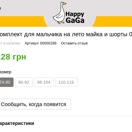
и
ей
авная
Архив
Комплект для мальчика на лето майка и шорты 00000288, 74-80 с
омплект для мальчика на лето майка и шорты 0
т в наличии
Артикул: 00000288
Оставить отзыв
128 грн
азмер
74-80
86-92
98-104
110-116
Сообщить, когда появится
арактеристики