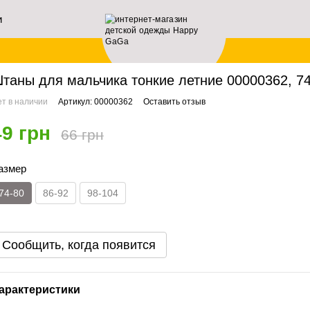
и
ей
авная
Архив
Штаны для мальчика тонкие летние 00000362, 74-80 см, 1 год
таны для мальчика тонкие летние 00000362, 74-
т в наличии
Артикул: 00000362
Оставить отзыв
49 грн
66 грн
азмер
74-80
86-92
98-104
Сообщить, когда появится
арактеристики