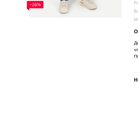
Р
−26%
В
М
О
Д
ч
П
Н