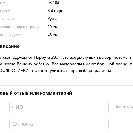
азмер
98-104
озраст
3-4 года
атериал
Кулир
ирина по линии груди
29 см
лина изделия
45 см
писание
етская одежда от Happy GaGa - это всегда лучший выбор, потому чт
то нужно Вашему ребенку! Все материалы имеют большой процент
ОСЛЕ СТИРКИ, что стоит учитывать при выборе размера.
овый отзыв или комментарий
Войти с 