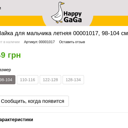
и
ей
авная
Архив
Майка для мальчика летняя 00001017, 98-104 см, 3-4 года
айка для мальчика летняя 00001017, 98-104 см,
т в наличии
Артикул: 00001017
Оставить отзыв
49 грн
азмер
98-104
110-116
122-128
128-134
Сообщить, когда появится
арактеристики