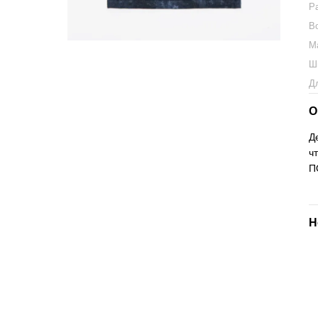
Р
В
М
Ш
Д
О
Д
ч
П
Н