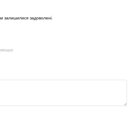
ви залишилися задоволені.
помощью