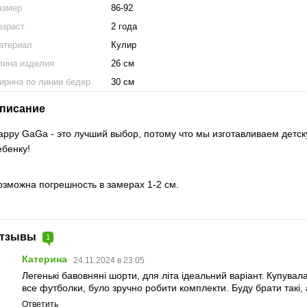
азмер
86-92
озраст
2 года
атериал
Кулир
лина изделия
26 см
ирина по линии бедер
30 см
писание
appy GaGa - это лучший выбор, потому что мы изготавливаем детск
ебенку!
озможна погрешность в замерах 1-2 см.
тзывы
1
Катерина
24.11.2024 в 23:05
Легенькі бавовняні шорти, для літа ідеальний варіант. Купувал
все футболки, було зручно робити комплекти. Буду брати такі, 
Ответить