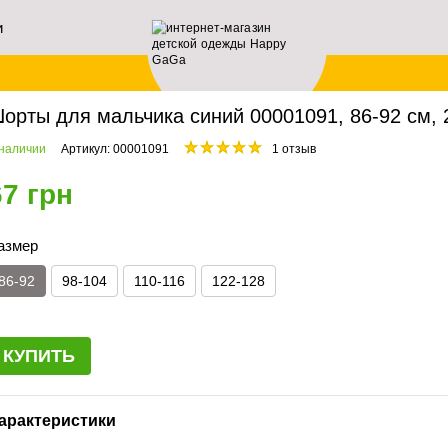
и
ей
авная
Мальчикам
Шорты
Шорты для мальчика синий 00001091, 86-92 см, 2
орты для мальчика синий 00001091, 86-92 см, 
 наличии
Артикул: 00001091
1 отзыв
67 грн
азмер
86-92
98-104
110-116
122-128
КУПИТЬ
арактеристики