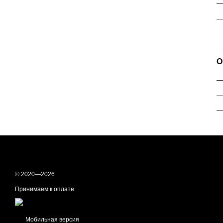
—
—
О
—
—
© 2020—2026
Принимаем к оплате
Мобильная версия