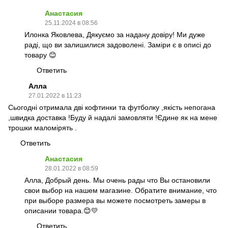
Анастасия
25.11.2024 в 08:56
Илонка Яковлева, Дякуємо за надану довіру! Ми дуже
раді, що ви залишилися задоволені. Заміри є в описі до
товару 😊
Ответить
Алла
27.01.2022 в 11:23
Сьогодні отримала дві кофтинки та футболку ,якість непогана
,швидка доставка !Буду й надалі замовляти !Єдине як на мене
трошки маломірять .
Ответить
Анастасия
28.01.2022 в 08:59
Алла, Добрый день. Мы очень рады что Вы остановили
свои выбор на нашем магазине. Обратите внимание, что
при выборе размера вы можете посмотреть замеры в
описании товара.😊💛
Ответить