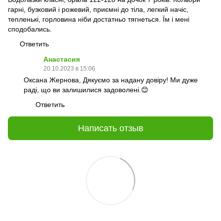
гарні, бузковий і рожевий, приємні до тіла, легкий начіс,
тепленькі, горловина ніби достатньо тягнеться. Їм і мені
сподобались.
Ответить
Анастасия
20.10.2023 в 15:06
Оксана Жернова, Дякуємо за надану довіру! Ми дуже
раді, що ви залишилися задоволені.😊
Ответить
Написать отзыв