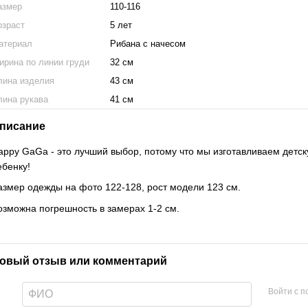
азмер
110-116
озраст
5 лет
атериал
Рибана с начесом
ирина по линии груди
32 см
лина изделия
43 см
лина рукава
41 см
писание
appy GaGa - это лучший выбор, потому что мы изготавливаем детск
ебенку!
азмер одежды на фото 122-128, рост модели 123 см.
озможна погрешность в замерах 1-2 см.
овый отзыв или комментарий
Войти с 