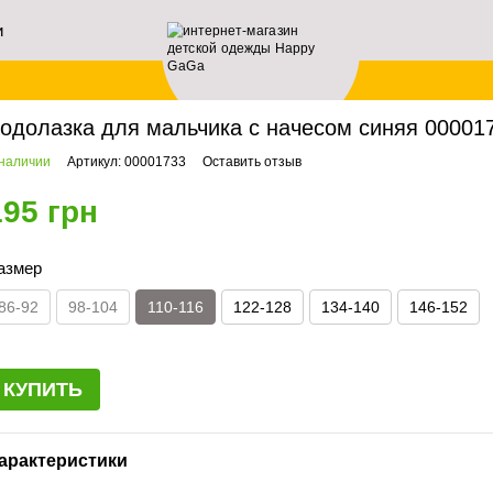
и
ей
авная
Мальчикам
Водолазки
Водолазка для мальчика с начесом синяя 0000
одолазка для мальчика с начесом синяя 0000173
 наличии
Артикул: 00001733
Оставить отзыв
195 грн
азмер
86-92
98-104
110-116
122-128
134-140
146-152
КУПИТЬ
арактеристики