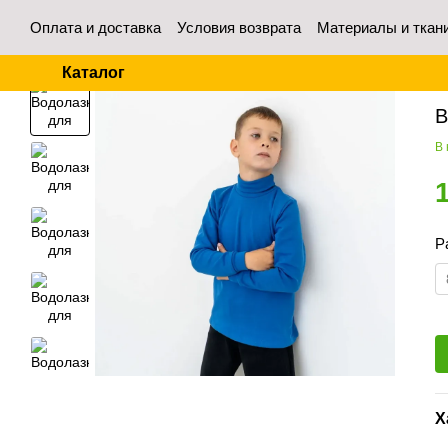
Перейти к основному контенту
Оплата и доставка
Условия возврата
Материалы и ткан
Контакты
Отзывы о магазине
Для оптовых покупател
Каталог
Гл
В
В
Р
Х