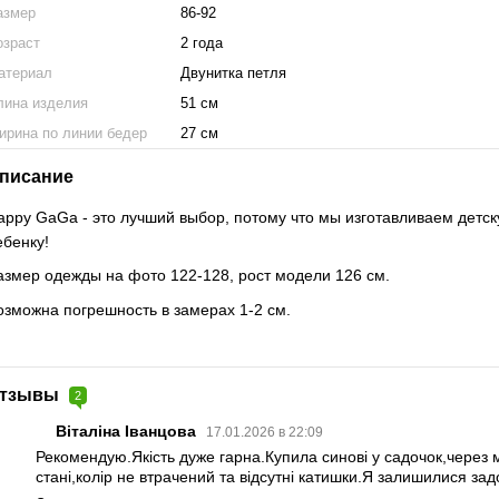
азмер
86-92
озраст
2 года
атериал
Двунитка петля
лина изделия
51 см
ирина по линии бедер
27 см
писание
appy GaGa - это лучший выбор, потому что мы изготавливаем детск
ебенку!
азмер одежды на фото 122-128, рост модели 126 см.
озможна погрешность в замерах 1-2 см.
тзывы
2
Віталіна Іванцова
17.01.2026 в 22:09
Рекомендую.Якість дуже гарна.Купила синові у садочок,через 
стані,колір не втрачений та відсутні катишки.Я залишилися за