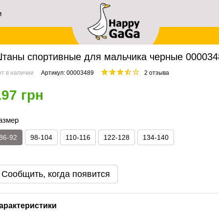
и
ей
авная
Мальчикам
Штаны
Штаны спортивные для мальчика черные 00003489
таны спортивные для мальчика черные 00003489
т в наличии
Артикул: 00003489
2 отзыва
197 грн
азмер
86-92
98-104
110-116
122-128
134-140
Сообщить, когда появится
арактеристики