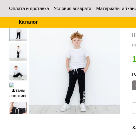
Перейти к основному контенту
Оплата и доставка
Условия возврата
Материалы и ткан
Контакты
Отзывы о магазине
Для оптовых покупател
Каталог
Гл
Ш
Не
Р
Х