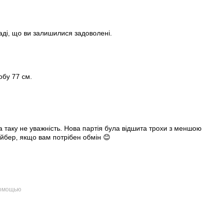
раді, що ви залишилися задоволені.
обу 77 см.
 таку не уважність. Нова партія була відшита трохи з меншою
йбер, якщо вам потрібен обмін 😊
помощью