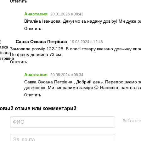
Ответить
Анастасия
20.01.2026 в 08:43
Віталіна Іванцова, Дякуємо за надану довіру! Ми дуже 
Ответить
Савка Оксана Петрівна
19.08.2024 в 12:46
Замовила розмір 122-128. В описі товару вказано довжину вир
По факту довжина 73 см.
Ответить
Анастасия
20.08.2024 в 08:34
Савка Оксана Петрівна , Добрий день. Перепрошуємо за
довжиною. Ми виправимо заміри 😉 Напишіть нам на ва
Ответить
овый отзыв или комментарий
Войти с 