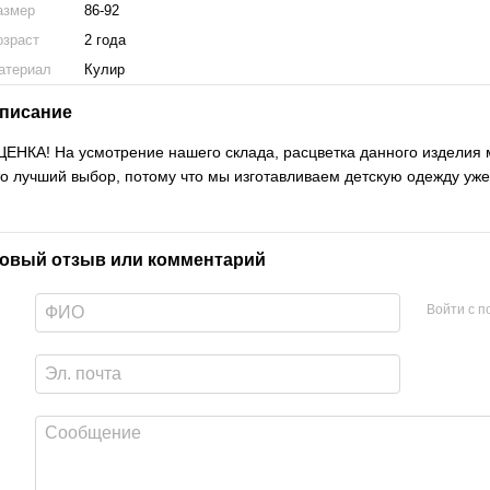
азмер
86-92
озраст
2 года
атериал
Кулир
писание
ЦЕНКА! На усмотрение нашего склада, расцветка данного изделия 
то лучший выбор, потому что мы изготавливаем детскую одежду уже
овый отзыв или комментарий
Войти с 