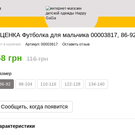
и
ей
авная
Мальчикам
Футболки
УЦЕНКА Футболка для мальчика 00003817, 86-9
ЦЕНКА Футболка для мальчика 00003817, 86-92
т в наличии
Артикул: 00003817
Оставить отзыв
58 грн
116 грн
азмер
86-92
98-104
110-116
122-128
134-140
Сообщить, когда появится
арактеристики