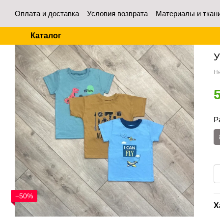
Перейти к основному контенту
Оплата и доставка
Условия возврата
Материалы и ткан
Контакты
Отзывы о магазине
Для оптовых покупател
Каталог
Гл
У
Не
Р
−50%
Х