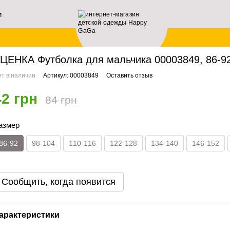
и
ей
авная
Мальчикам
Футболки
УЦЕНКА Футболка для мальчика 00003849, 86-9
ЦЕНКА Футболка для мальчика 00003849, 86-92
т в наличии
Артикул: 00003849
Оставить отзыв
42 грн
84 грн
азмер
86-92
98-104
110-116
122-128
134-140
146-152
Сообщить, когда появится
арактеристики