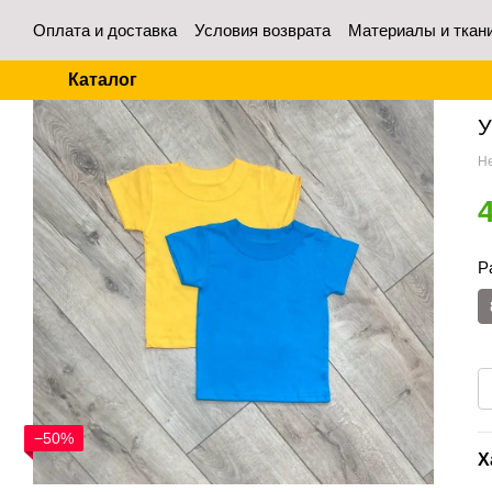
Перейти к основному контенту
Оплата и доставка
Условия возврата
Материалы и ткан
Контакты
Отзывы о магазине
Для оптовых покупател
Каталог
Гл
У
Не
Р
−50%
Х