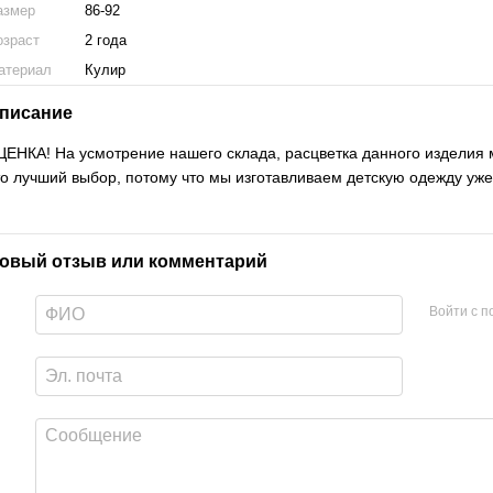
азмер
86-92
озраст
2 года
атериал
Кулир
писание
ЦЕНКА! На усмотрение нашего склада, расцветка данного изделия 
то лучший выбор, потому что мы изготавливаем детскую одежду уже
овый отзыв или комментарий
Войти с 