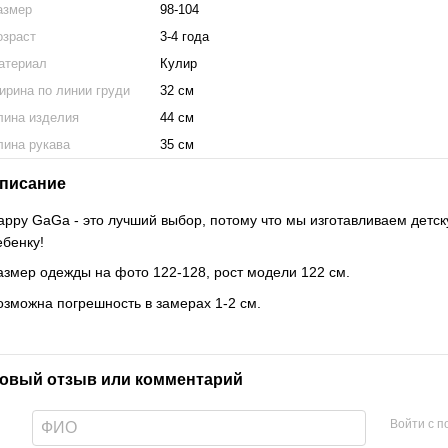
азмер
98-104
озраст
3-4 года
атериал
Кулир
ирина по линии груди
32 см
лина изделия
44 см
лина рукава
35 см
писание
appy GaGa - это лучший выбор, потому что мы изготавливаем детск
ебенку!
азмер одежды на фото 122-128, рост модели 122 см.
озможна погрешность в замерах 1-2 см.
овый отзыв или комментарий
Войти с 