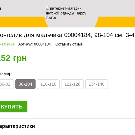
и
ей
авная
Мальчикам
Лонгсливы
Лонгслив для мальчика 00004184, 98-104 см, 
онгслив для мальчика 00004184, 98-104 см, 3-4
 наличии
Артикул: 00004184
Оставить отзыв
152 грн
азмер
86-92
98-104
110-116
122-128
134-140
КУПИТЬ
арактеристики