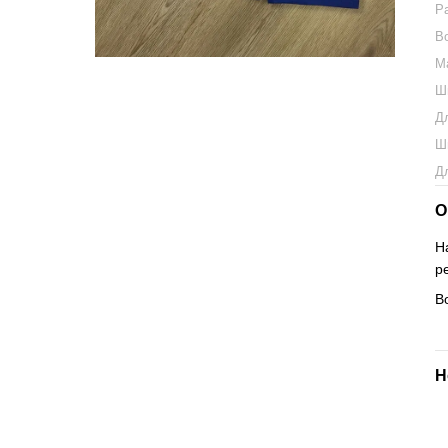
Р
В
М
Ш
Д
Ш
Д
О
H
р
В
Н