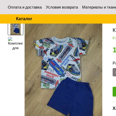
Перейти к основному контенту
Оплата и доставка
Условия возврата
Материалы и ткан
Контакты
Отзывы о магазине
Для оптовых покупател
Каталог
Гл
К
В
Р
Х