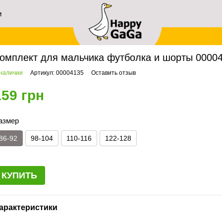
и
ей
авная
Мальчикам
Комплекты летней одежды
Комплект для мальчика футбол
омплект для мальчика футболка и шорты 000041
 наличии
Артикул: 00004135
Оставить отзыв
159 грн
азмер
86-92
98-104
110-116
122-128
КУПИТЬ
арактеристики