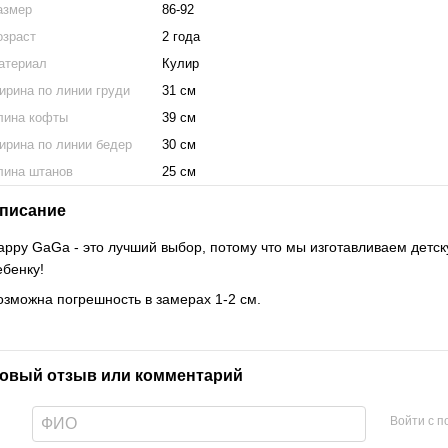
азмер
86-92
озраст
2 года
атериал
Кулир
ирина по линии груди
31 см
лина кофты
39 см
ирина по линии бедер
30 см
лина штанов
25 см
писание
appy GaGa - это лучший выбор, потому что мы изготавливаем детск
ебенку!
озможна погрешность в замерах 1-2 см.
овый отзыв или комментарий
Войти с 