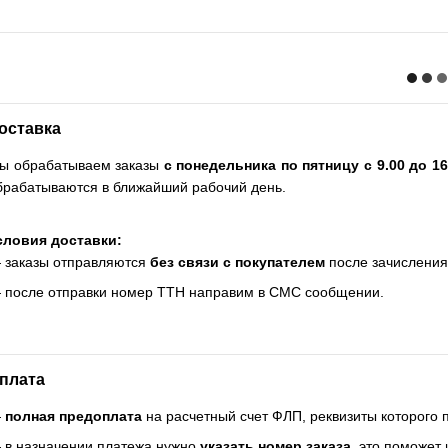
оставка
ы обрабатываем заказы
с понедельника по пятницу с 9.00 до 16
брабатываются в ближайший рабочий день.
словия доставки:
 заказы отправляются
без связи с покупателем
после зачисления
 после отправки номер ТТН направим в СМС сообщении.
плата
—
полная предоплата
на расчетный счет ФЛП, реквизиты которого
 в назначении платежа нужно
указать номер заказа
, это поможет