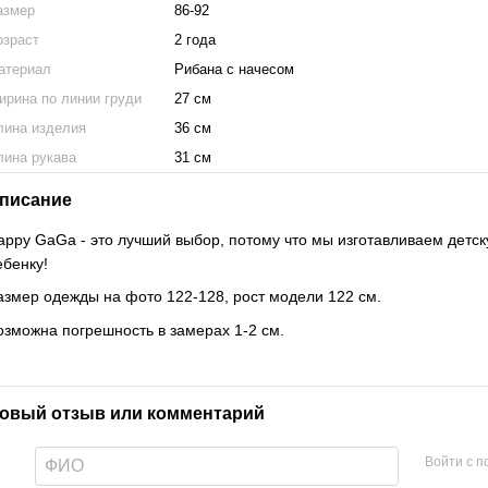
азмер
86-92
озраст
2 года
атериал
Рибана с начесом
ирина по линии груди
27 см
лина изделия
36 см
лина рукава
31 см
писание
appy GaGa - это лучший выбор, потому что мы изготавливаем детск
ебенку!
азмер одежды на фото 122-128, рост модели 122 см.
озможна погрешность в замерах 1-2 см.
овый отзыв или комментарий
Войти с 