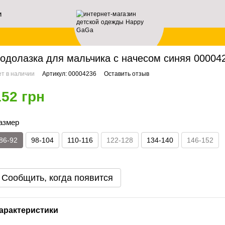
и
ей
авная
Мальчикам
Водолазки
Водолазка для мальчика с начесом синяя 0000
одолазка для мальчика с начесом синяя 0000423
т в наличии
Артикул: 00004236
Оставить отзыв
152 грн
азмер
86-92
98-104
110-116
122-128
134-140
146-152
Сообщить, когда появится
арактеристики