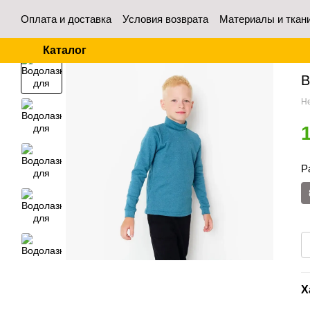
Перейти к основному контенту
Оплата и доставка
Условия возврата
Материалы и ткан
Контакты
Отзывы о магазине
Для оптовых покупател
Каталог
Гл
В
Не
Р
Х