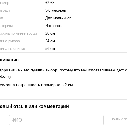
азмер
62-68
озраст
3-6 месяцев
ол
Для мальчиков
атериал
Интерлок
ирина по линии груди
28 см
лина рукава
24 см
лина по спинке
56 см
писание
appy GaGa - это лучший выбор, потому что мы изготавливаем детск
ебенку!
озможна погрешность в замерах 1-2 см.
овый отзыв или комментарий
Войти с 