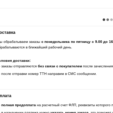
оставка
ы обрабатываем заказы
с понедельника по пятницу с 9.00 до 16
брабатываются в ближайший рабочий день.
словия доставки:
 заказы отправляются
без связи с покупателем
после зачисления
 после отправки номер ТТН направим в СМС сообщении.
плата
—
полная предоплата
на расчетный счет ФЛП, реквизиты которого
 в назначении платежа нужно
указать номер заказа
, это поможет