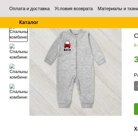
Перейти к основному контенту
Оплата и доставка
Условия возврата
Материалы и ткан
Контакты
Отзывы о магазине
Для оптовых покупател
Каталог
Гл
С
В
Р
Х