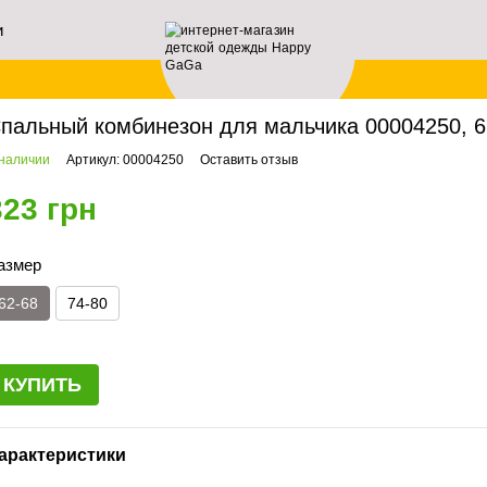
и
ей
авная
Новорожденным
Человечки
Спальный комбинезон для мальчика 0000
пальный комбинезон для мальчика 00004250, 6
 наличии
Артикул: 00004250
Оставить отзыв
323 грн
азмер
62-68
74-80
КУПИТЬ
арактеристики