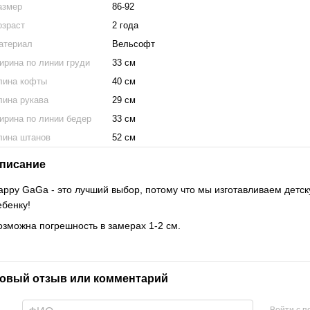
азмер
86-92
озраст
2 года
атериал
Вельсофт
ирина по линии груди
33 см
лина кофты
40 см
лина рукава
29 см
ирина по линии бедер
33 см
лина штанов
52 см
писание
appy GaGa - это лучший выбор, потому что мы изготавливаем детск
ебенку!
озможна погрешность в замерах 1-2 см.
овый отзыв или комментарий
Войти с 