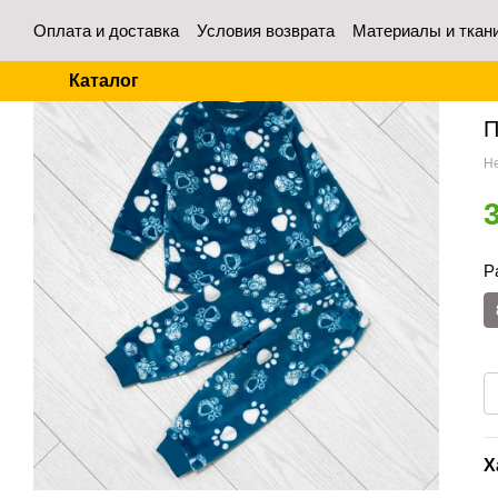
Перейти к основному контенту
Оплата и доставка
Условия возврата
Материалы и ткан
Контакты
Отзывы о магазине
Для оптовых покупател
Каталог
Гл
П
Не
Р
Х