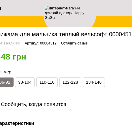
и
ей
авная
Мальчикам
Пижамы
Пижама для мальчика теплый вельсофт 00004512
ижама для мальчика теплый вельсофт 00004512,
т в наличии
Артикул: 00004512
Оставить отзыв
348 грн
азмер
86-92
98-104
110-116
122-128
134-140
Сообщить, когда появится
арактеристики