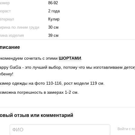
азмер
86-92
озраст
2 года
атериал
Кулир
ирина по линии груди
30 см
лина изделия
39 см
писание
екомендуем сочетать с этими
ШОРТАМИ
.
appy GaGa - это лучший выбор, потому что мы изготавливаем детск
ебенку!
азмер одежды на фото 110-116, рост модели 119 см.
озможна погрешность в замерах 1-2 см.
овый отзыв или комментарий
Войти с 