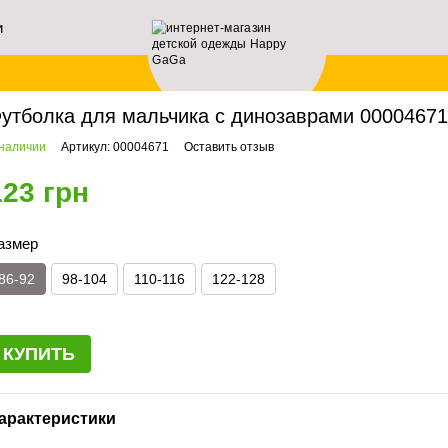
и
ей
авная
Мальчикам
Футболки
Футболка для мальчика с динозаврами 00004671
утболка для мальчика с динозаврами 00004671,
 наличии
Артикул: 00004671
Оставить отзыв
123 грн
азмер
86-92
98-104
110-116
122-128
КУПИТЬ
арактеристики