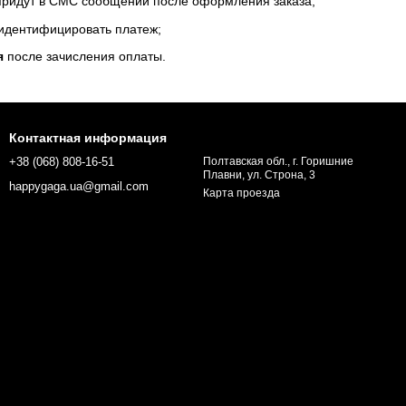
 придут в СМС сообщении после оформления заказа;
 идентифицировать платеж;
я
после зачисления оплаты.
Контактная информация
+38 (068) 808-16-51
Полтавская обл., г. Горишние
Плавни, ул. Строна, 3
happygaga.ua@gmail.com
Карта проезда