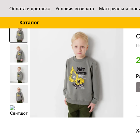
Перейти к основному контенту
Оплата и доставка
Условия возврата
Материалы и ткан
Контакты
Отзывы о магазине
Для оптовых покупател
Каталог
Гл
С
Не
Р
Х