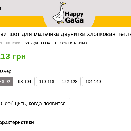
и
ей
авная
Мальчикам
Свитшоты
Свитшот для мальчика двунитка хлопковая пет
витшот для мальчика двунитка хлопковая петля
т в наличии
Артикул: 00004110
Оставить отзыв
213 грн
азмер
86-92
98-104
110-116
122-128
134-140
Сообщить, когда появится
арактеристики