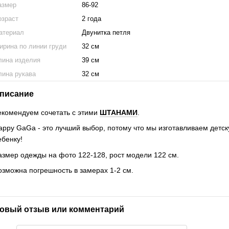
азмер
86-92
озраст
2 года
атериал
Двунитка петля
ирина по линии груди
32 см
лина изделия
39 см
лина рукава
32 см
писание
екомендуем сочетать с этими
ШТАНАМИ
.
appy GaGa - это лучший выбор, потому что мы изготавливаем детск
ебенку!
азмер одежды на фото 122-128, рост модели 122 см.
озможна погрешность в замерах 1-2 см.
овый отзыв или комментарий