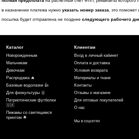
—
полная предоплата
на расчетный счет ФЛП, реквизиты которого
 в назначении платежа нужно
указать номер заказа
, это поможет
 посылка будет отправлена не позднее
следующего рабочего дн
Каталог
Клиентам
Новорожденным
Вход в личный кабинет
Мальчикам
Оплата и доставка
Девочкам
Условия возврата
Распродажа 🔥
Материалы и ткани
Базовые водолазки 👍
Контакты
Для физкультуры 🥇
Отзывы о магазине
Патриотические футболки
Для оптовых покупателей
🇺🇦
О нас
Пижамы со светящимся
принтом 🌟
Мы в соцсетях