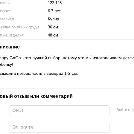
азмер
122-128
озраст
6-7 лет
атериал
Кулир
ирина по линии груди
36 см
лина изделия
48 см
писание
appy GaGa - это лучший выбор, потому что мы изготавливаем детск
ебенку!
озможна погрешность в замерах 1-2 см.
овый отзыв или комментарий
Войти с 