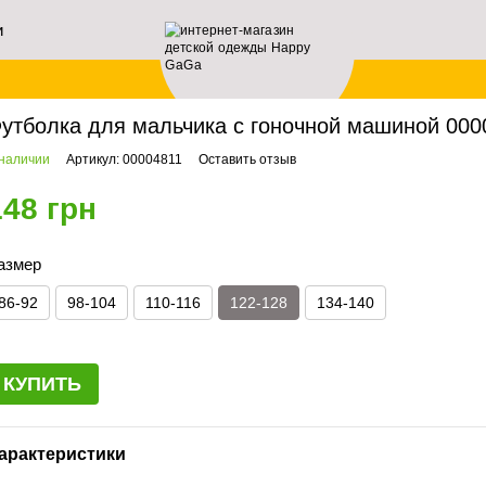
и
ей
авная
Мальчикам
Футболки
Футболка для мальчика с гоночной машиной 000
утболка для мальчика с гоночной машиной 0000
 наличии
Артикул: 00004811
Оставить отзыв
148 грн
азмер
86-92
98-104
110-116
122-128
134-140
КУПИТЬ
арактеристики