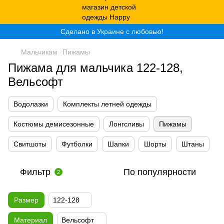
Сделано в Украине с любовью!
Мальчикам
Пижамы
Пижама для мальчика 122-128,
Вельсофт
Водолазки
Комплекты летней одежды
Костюмы демисезонные
Лонгсливы
Пижамы
Свитшоты
Футболки
Шапки
Шорты
Штаны
Фильтр
По популярности
2
Размер
122-128
Материал
Вельсофт