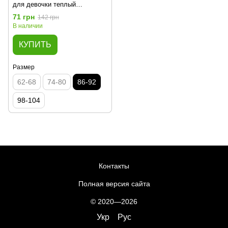
для девочки теплый
махровый 00001877, 86-92 см,
71 грн
142 грн
2 года
В наличии
КУПИТЬ
Размер
62-68
74-80
86-92
98-104
Контакты
Полная версия сайта
© 2020—2026
Укр
Рус