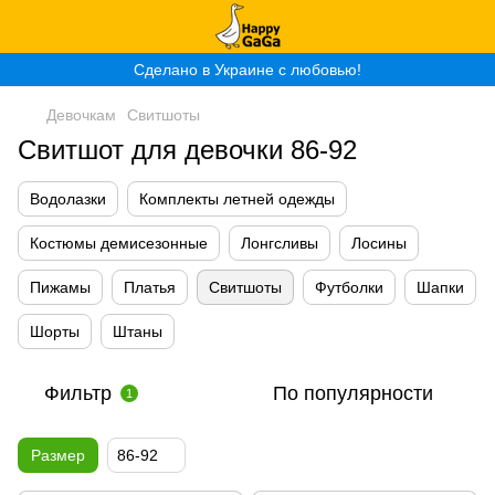
Сделано в Украине с любовью!
Девочкам
Свитшоты
Свитшот для девочки 86-92
Водолазки
Комплекты летней одежды
Костюмы демисезонные
Лонгсливы
Лосины
Пижамы
Платья
Свитшоты
Футболки
Шапки
Шорты
Штаны
Фильтр
По популярности
1
Размер
86-92