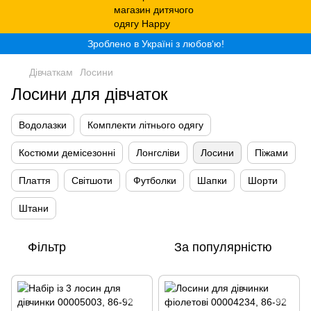
Зроблено в Україні з любов‘ю!
Дівчаткам
Лосини
Лосини для дівчаток
Водолазки
Комплекти літнього одягу
Костюми демісезонні
Лонгсліви
Лосини
Піжами
Плаття
Світшоти
Футболки
Шапки
Шорти
Штани
Фільтр
За популярністю