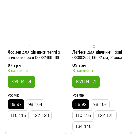
7
2
Лосини для дівчинки теплі з
Легінси для дівчинки чорні
начосом чорні 00002499, 86-92
00000253, 86-92 см, 2 роки
см, 2 роки
87 грн
85 грн
В наявності
В наявності
КУПИТИ
КУПИТИ
Розмір
Розмір
86-92
98-104
86-92
98-104
110-116
122-128
110-116
122-128
134-140