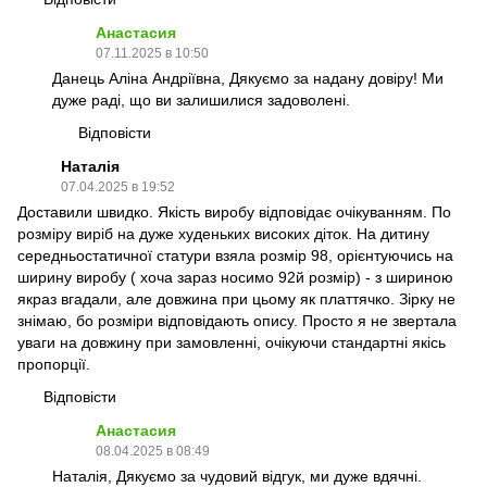
Анастасия
07.11.2025 в 10:50
Данець Аліна Андріївна, Дякуємо за надану довіру! Ми
дуже раді, що ви залишилися задоволені.
Відповісти
Наталія
07.04.2025 в 19:52
Доставили швидко. Якість виробу відповідає очікуванням. По
розміру виріб на дуже худеньких високих діток. На дитину
середньостатичної статури взяла розмір 98, орієнтуючись на
ширину виробу ( хоча зараз носимо 92й розмір) - з шириною
якраз вгадали, але довжина при цьому як платтячко. Зірку не
знімаю, бо розміри відповідають опису. Просто я не звертала
уваги на довжину при замовленні, очікуючи стандартні якісь
пропорції.
Відповісти
Анастасия
08.04.2025 в 08:49
Наталія, Дякуємо за чудовий відгук, ми дуже вдячні.