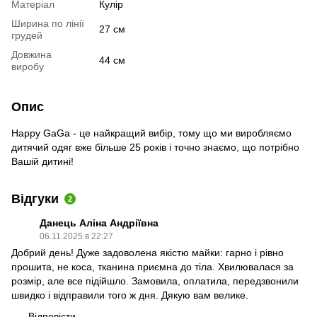
Матеріал
Кулір
Ширина по лінії
27 см
грудей
Довжина
44 см
виробу
Опис
Happy GaGa - це найкращий вибір, тому що ми виробляємо
дитячий одяг вже більше 25 років і точно знаємо, що потрібно
Вашій дитині!
Відгуки
2
Данець Аліна Андріївна
06.11.2025 в 22:27
Добрий день! Дуже задоволена якістю майки: гарно і рівно
прошита, не коса, тканина приємна до тіла. Хвилювалася за
розмір, але все підійшло. Замовила, оплатила, передзвонили
швидко і відправили того ж дня. Дякую вам велике.
Відповісти