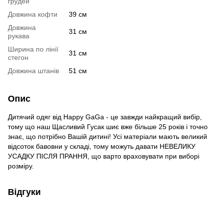
грудей
Довжина кофти
39 см
Довжина
31 см
рукава
Ширина по лінії
31 см
стегон
Довжина штанів
51 см
Опис
Дитячий одяг від Happy GaGa - це завжди найкращий вибір,
тому що наш Щасливий Гусак шиє вже більше 25 років і точно
знає, що потрібно Вашій дитині! Усі матеріали мають великий
відсоток бавовни у складі, тому можуть давати НЕВЕЛИКУ
УСАДКУ ПІСЛЯ ПРАННЯ, що варто враховувати при виборі
розміру.
Відгуки