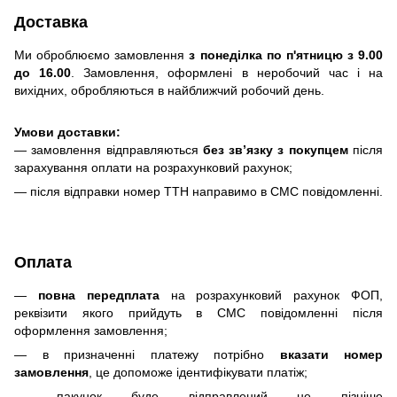
Доставка
Ми оброблюємо замовлення
з понеділка по п'ятницю з 9.00
до 16.00
. Замовлення, оформлені в неробочий час і на
вихідних, обробляються в найближчий робочий день.
Умови доставки:
— замовлення відправляються
без зв’язку з покупцем
після
зарахування оплати на розрахунковий рахунок;
— після відправки номер ТТН направимо в СМС повідомленні.
Оплата
—
повна передплата
на розрахунковий рахунок ФОП,
реквізити якого прийдуть в СМС повідомленні після
оформлення замовлення;
— в призначенні платежу потрібно
вказати номер
замовлення
, це допоможе ідентифікувати платіж;
— пакунок буде відправлений не пізніше