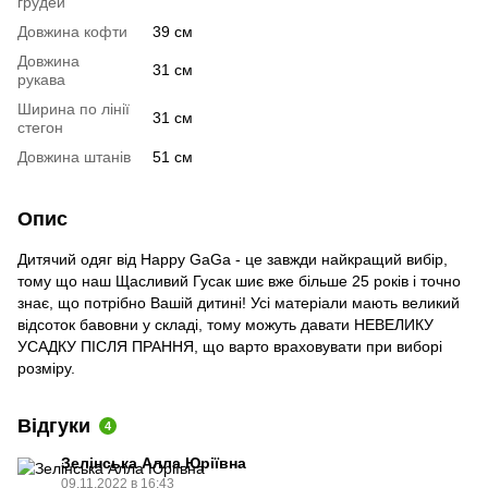
грудей
Довжина кофти
39 см
Довжина
31 см
рукава
Ширина по лінії
31 см
стегон
Довжина штанів
51 см
Опис
Дитячий одяг від Happy GaGa - це завжди найкращий вибір,
тому що наш Щасливий Гусак шиє вже більше 25 років і точно
знає, що потрібно Вашій дитині! Усі матеріали мають великий
відсоток бавовни у складі, тому можуть давати НЕВЕЛИКУ
УСАДКУ ПІСЛЯ ПРАННЯ, що варто враховувати при виборі
розміру.
Відгуки
4
Зелінська Алла Юріївна
09.11.2022 в 16:43