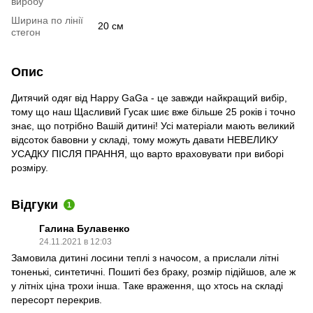
виробу
Ширина по лінії
20 см
стегон
Опис
Дитячий одяг від Happy GaGa - це завжди найкращий вибір,
тому що наш Щасливий Гусак шиє вже більше 25 років і точно
знає, що потрібно Вашій дитині! Усі матеріали мають великий
відсоток бавовни у складі, тому можуть давати НЕВЕЛИКУ
УСАДКУ ПІСЛЯ ПРАННЯ, що варто враховувати при виборі
розміру.
Відгуки
1
Галина Булавенко
24.11.2021 в 12:03
Замовила дитині лосини теплі з начосом, а прислали літні
тоненькі, синтетичні. Пошиті без браку, розмір підійшов, але ж
у літніх ціна трохи інша. Таке враження, що хтось на складі
пересорт перекрив.