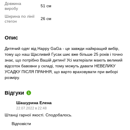
Довжина
51 см
виробу
Ширина по лінії
26 см
стегон
Опис
Дитячий одяг від Happy GaGa - це завжди найкращий вибір,
тому що наш Щасливий Гусак шиє вже більше 25 років і точно
знає, що потрібно Вашій дитині! Усі матеріали мають великий
відсоток бавовни у складі, тому можуть давати НЕВЕЛИКУ
УСАДКУ ПІСЛЯ ПРАННЯ, що варто враховувати при виборі
розміру.
Відгуки
1
Шашурина Елена
22.07.2022 в 22:48
Штанці гарної якості. Сподобалось.
Відповісти