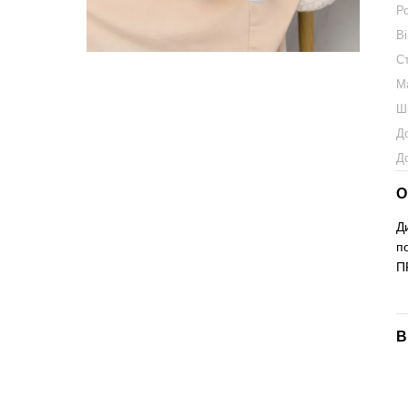
Р
Ві
С
М
Ши
Д
Д
О
Д
п
П
В