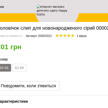
ини
ловна
Архів
Чоловічок слип для новонародженого сірий 00002022, 50-56 см, 0-1
оловічок слип для новонародженого сірий 00002
має в наявності
Артикул: 00002022
1 відгук
201 грн
озмір
50-56
62-68
Повідомити, коли з'явиться
арактеристики