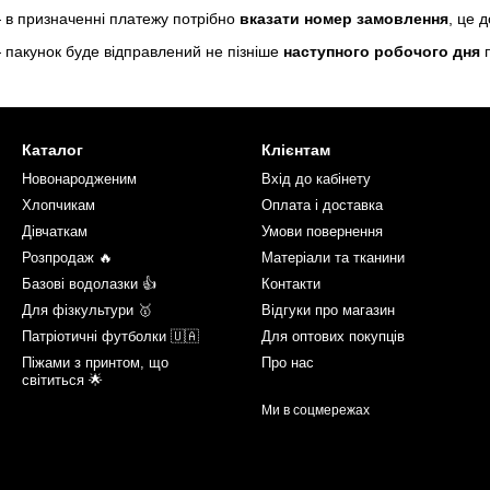
 в призначенні платежу потрібно
вказати номер замовлення
, це 
 пакунок буде відправлений не пізніше
наступного робочого дня
п
Каталог
Клієнтам
Новонародженим
Вхід до кабінету
Хлопчикам
Оплата і доставка
Дівчаткам
Умови повернення
Розпродаж 🔥
Матеріали та тканини
Базові водолазки 👍
Контакти
Для фізкультури 🥇
Відгуки про магазин
Патріотичні футболки 🇺🇦
Для оптових покупців
Піжами з принтом, що
Про нас
світиться 🌟
Ми в соцмережах