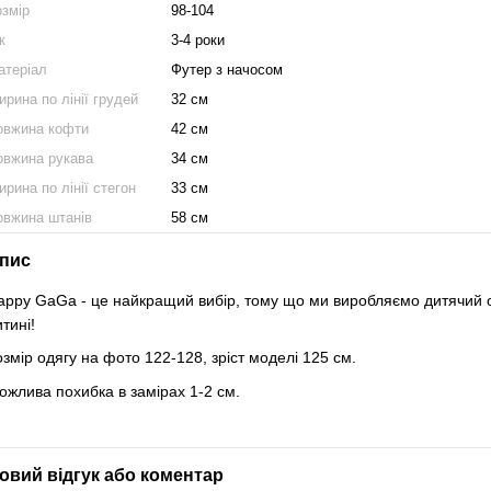
озмір
98-104
к
3-4 роки
атеріал
Футер з начосом
рина по лінії грудей
32 см
овжина кофти
42 см
овжина рукава
34 см
рина по лінії стегон
33 см
овжина штанів
58 см
пис
appy GaGa - це найкращий вибір, тому що ми виробляємо дитячий од
итині!
озмір одягу на фото 122-128, зріст моделі 125 см.
ожлива похибка в замірах 1-2 см.
овий відгук або коментар