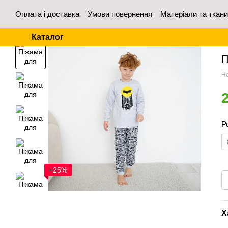
Перейти до основного контенту
Оплата і доставка
Умови повернення
Матеріали та ткан
Контакти
Відгуки про магазин
Для оптових покупців
Каталог
Го
П
Не
Р
−25%
Х