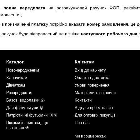
—
повна передплата
на розрахунковий рахунок ФОП, реквізи
амовлення;
 в призначенні платежу потрібно
вказати номер замовлення
, це 
 пакунок буде відправлений не пізніше
наступного робочого дня
п
Каталог
Клієнтам
Новонародженим
Вхід до кабінету
Хлопчикам
Оплата і доставка
Дівчаткам
Умови повернення
Розпродаж 🔥
Матеріали та тканини
Базові водолазки 👍
Контакти
Для фізкультури 🥇
Відгуки про магазин
Патріотичні футболки 🇺🇦
Для оптових покупців
Піжами з принтом, що
Про нас
світиться 🌟
Ми в соцмережах