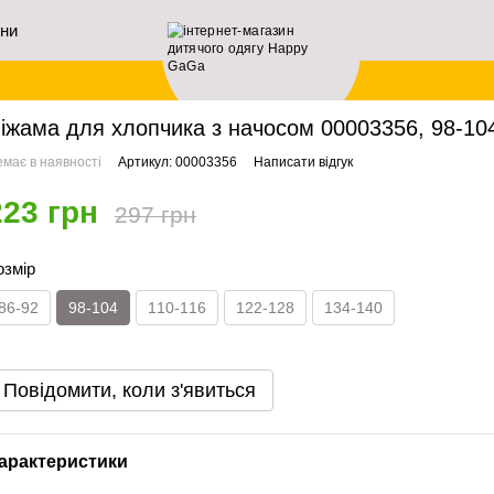
ини
ловна
Архів
Піжама для хлопчика з начосом 00003356, 98-104 см, 3-4 роки
іжама для хлопчика з начосом 00003356, 98-104
має в наявності
Артикул: 00003356
Написати відгук
223 грн
297 грн
озмір
86-92
98-104
110-116
122-128
134-140
Повідомити, коли з'явиться
арактеристики