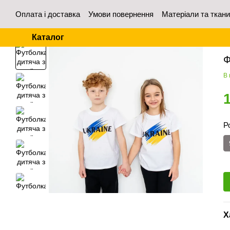
Перейти до основного контенту
Оплата і доставка
Умови повернення
Матеріали та ткан
Контакти
Відгуки про магазин
Для оптових покупців
Каталог
Го
Ф
В 
Р
Х