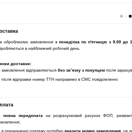
оставка
и оброблюємо замовлення
з понеділка по п'ятницю з 9.00 до 1
бробляються в найближчий робочий день.
мови доставки:
 замовлення відправляються
без зв’язку з покупцем
після зараху
 після відправки номер ТТН направимо в СМС повідомленні.
плата
—
повна передплата
на розрахунковий рахунок ФОП, реквізи
амовлення;
 в призначенні платежу потрібно
вказати номер замовлення
, це 