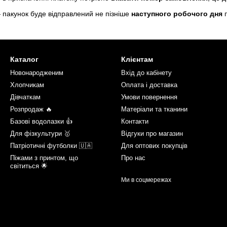
 пакунок буде відправлений не пізніше
наступного робочого дня
п
Каталог
Клієнтам
Новонародженим
Вхід до кабінету
Хлопчикам
Оплата і доставка
Дівчаткам
Умови повернення
Розпродаж 🔥
Матеріали та тканини
Базові водолазки 👍
Контакти
Для фізкультури 🥇
Відгуки про магазин
Патріотичні футболки 🇺🇦
Для оптових покупців
Піжами з принтом, що
Про нас
світиться 🌟
Ми в соцмережах