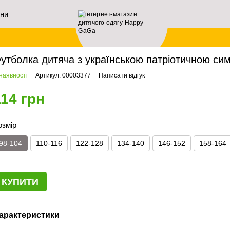
ини
ловна
Патріотичні футболки 🇺🇦
Футболка дитяча з українською патріотичною с
утболка дитяча з українською патріотичною сим
наявності
Артикул: 00003377
Написати відгук
114 грн
озмір
98-104
110-116
122-128
134-140
146-152
158-164
КУПИТИ
арактеристики