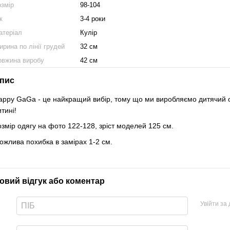
озмір
98-104
к
3-4 роки
атеріал
Кулір
рина по лінії грудей
32 см
овжина виробу
42 см
пис
appy GaGa - це найкращий вибір, тому що ми виробляємо дитячий од
итині!
озмір одягу на фото 122-128, зріст моделей 125 см.
ожлива похибка в замірах 1-2 см.
овий відгук або коментар
Увійти за