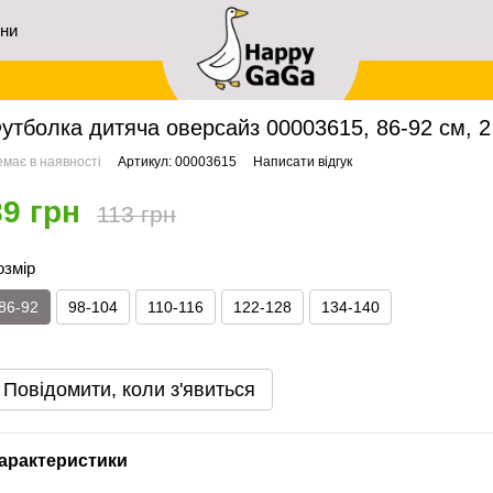
ини
ловна
Розпродаж 🔥
Футболка дитяча оверсайз 00003615, 86-92 см, 2 роки
утболка дитяча оверсайз 00003615, 86-92 см, 2
має в наявності
Артикул: 00003615
Написати відгук
89 грн
113 грн
озмір
86-92
98-104
110-116
122-128
134-140
Повідомити, коли з'явиться
арактеристики