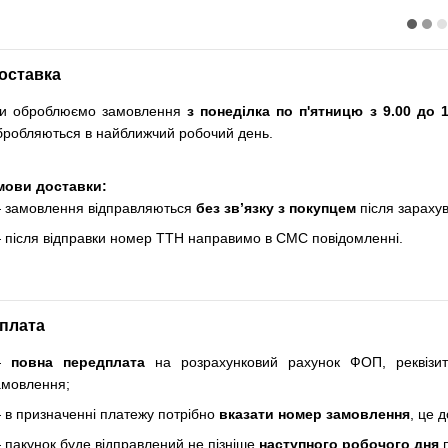
оставка
и оброблюємо замовлення
з понеділка по п'ятницю з 9.00 до 1
бробляються в найближчий робочий день.
мови доставки:
 замовлення відправляються
без зв’язку з покупцем
після зараху
 після відправки номер ТТН направимо в СМС повідомленні.
плата
—
повна передплата
на розрахунковий рахунок ФОП, реквізи
амовлення;
 в призначенні платежу потрібно
вказати номер замовлення
, це 
 пакунок буде відправлений не пізніше
наступного робочого дня
п