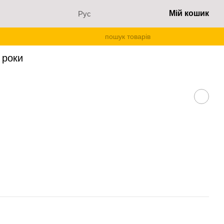
Мій кошик
Рус
 роки