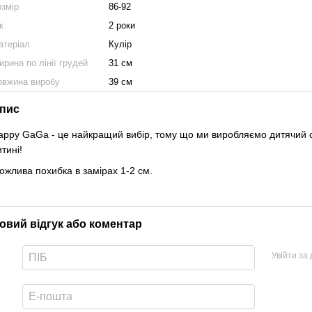
озмір
86-92
к
2 роки
атеріал
Кулір
рина по лінії грудей
31 см
овжина виробу
39 см
пис
appy GaGa - це найкращий вибір, тому що ми виробляємо дитячий од
итині!
ожлива похибка в замірах 1-2 см.
овий відгук або коментар
Увійти за