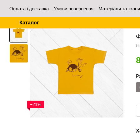
Перейти до основного контенту
Оплата і доставка
Умови повернення
Матеріали та ткан
Контакти
Відгуки про магазин
Для оптових покупців
Каталог
Го
Ф
Не
Р
−21%
Х