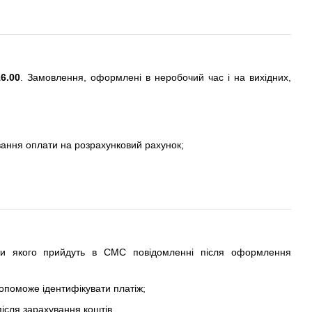
6.00
. Замовлення, оформлені в неробочий час і на вихідних,
вання оплати на розрахунковий рахунок;
ти якого прийдуть в СМС повідомленні після оформлення
допоможе ідентифікувати платіж;
ісля зарахування коштів.