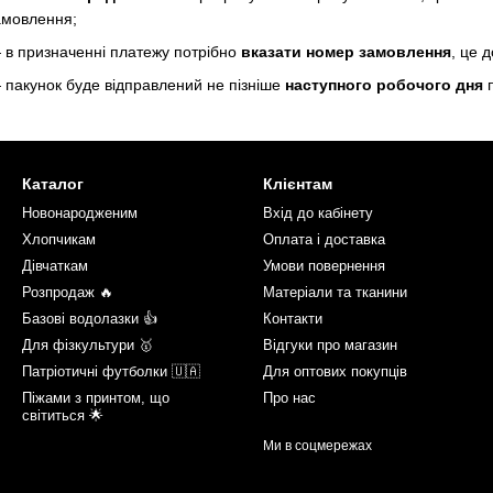
амовлення;
 в призначенні платежу потрібно
вказати номер замовлення
, це 
 пакунок буде відправлений не пізніше
наступного робочого дня
п
Каталог
Клієнтам
Новонародженим
Вхід до кабінету
Хлопчикам
Оплата і доставка
Дівчаткам
Умови повернення
Розпродаж 🔥
Матеріали та тканини
Базові водолазки 👍
Контакти
Для фізкультури 🥇
Відгуки про магазин
Патріотичні футболки 🇺🇦
Для оптових покупців
Піжами з принтом, що
Про нас
світиться 🌟
Ми в соцмережах