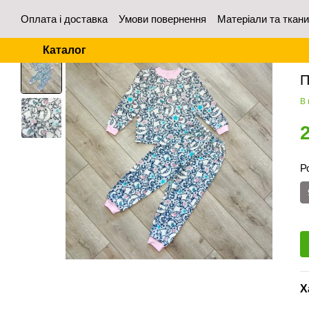
Перейти до основного контенту
Оплата і доставка
Умови повернення
Матеріали та ткан
Контакти
Відгуки про магазин
Для оптових покупців
Каталог
Го
П
В 
Р
Х