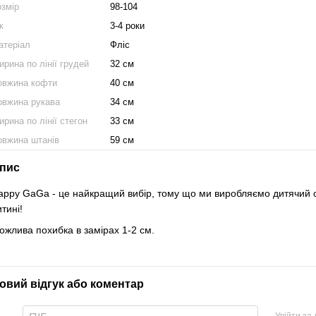
озмір
98-104
к
3-4 роки
атеріал
Фліс
рина по лінії грудей
32 см
овжина кофти
40 см
овжина рукава
34 см
рина по лінії стегон
33 см
овжина штанів
59 см
пис
appy GaGa - це найкращий вибір, тому що ми виробляємо дитячий од
итині!
ожлива похибка в замірах 1-2 см.
овий відгук або коментар
Увійти за