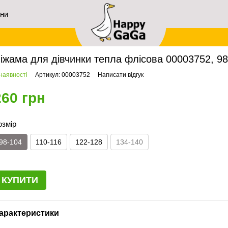
ини
ловна
Дівчаткам
Піжами
Піжама для дівчинки тепла флісова 00003752, 98-1
іжама для дівчинки тепла флісова 00003752, 98
наявності
Артикул: 00003752
Написати відгук
260 грн
озмір
98-104
110-116
122-128
134-140
КУПИТИ
арактеристики