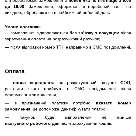
Ми оброблюємо замовлення
з понеділка по п'ятницю з 9.00
до 16.00
. Замовлення, оформлені в неробочий час і на
вихідних, обробляються в найближчий робочий день.
Умови доставки:
— замовлення відправляються
без зв’язку з покупцем
після
зарахування оплати на розрахунковий рахунок;
— після відправки номер ТТН направимо в СМС повідомленні.
Оплата
—
повна передплата
на розрахунковий рахунок ФОП,
реквізити якого прийдуть в СМС повідомленні після
оформлення замовлення;
— в призначенні платежу потрібно
вказати номер
замовлення
, це допоможе ідентифікувати платіж;
— пакунок буде відправлений не пізніше
наступного робочого дня
після зарахування коштів.