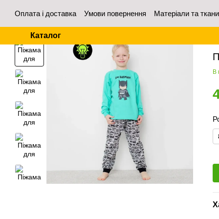
Перейти до основного контенту
Оплата і доставка
Умови повернення
Матеріали та ткан
Контакти
Відгуки про магазин
Для оптових покупців
Каталог
Го
П
В 
Р
Х