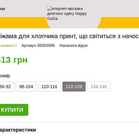
ини
ловна
Хлопчикам
Піжами
Піжама для хлопчика принт, що світиться з начос
іжама для хлопчика принт, що світиться з начос
наявності
Артикул: 00003986
Написати відгук
413 грн
озмір
86-92
98-104
110-116
122-128
134-140
КУПИТИ
арактеристики