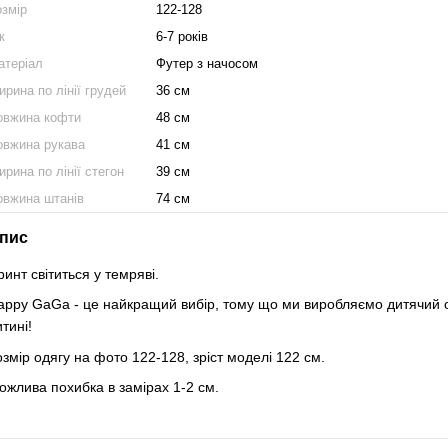
озмір
122-128
к
6-7 років
атеріал
Футер з начосом
рина по лінії грудей
36 см
овжина кофти
48 см
овжина рукава
41 см
рина по лінії стегон
39 см
овжина штанів
74 см
пис
ринт світиться у темряві.
appy GaGa - це найкращий вибір, тому що ми виробляємо дитячий од
итині!
озмір одягу на фото 122-128, зріст моделі 122 см.
ожлива похибка в замірах 1-2 см.