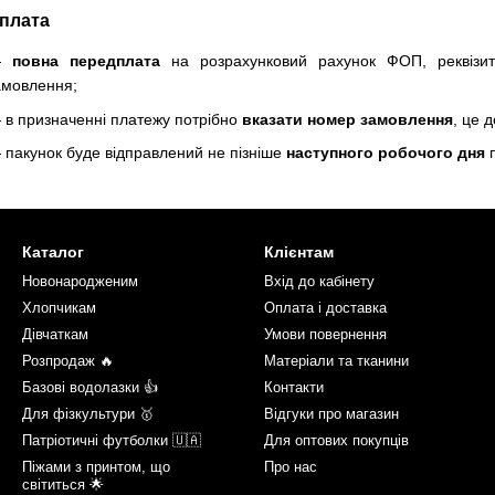
плата
—
повна передплата
на розрахунковий рахунок ФОП, реквізи
амовлення;
 в призначенні платежу потрібно
вказати номер замовлення
, це 
 пакунок буде відправлений не пізніше
наступного робочого дня
п
Каталог
Клієнтам
Новонародженим
Вхід до кабінету
Хлопчикам
Оплата і доставка
Дівчаткам
Умови повернення
Розпродаж 🔥
Матеріали та тканини
Базові водолазки 👍
Контакти
Для фізкультури 🥇
Відгуки про магазин
Патріотичні футболки 🇺🇦
Для оптових покупців
Піжами з принтом, що
Про нас
світиться 🌟