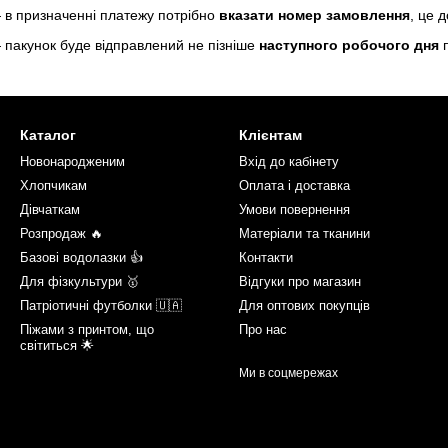
 в призначенні платежу потрібно
вказати номер замовлення
, це 
 пакунок буде відправлений не пізніше
наступного робочого дня
п
Каталог
Клієнтам
Новонародженим
Вхід до кабінету
Хлопчикам
Оплата і доставка
Дівчаткам
Умови повернення
Розпродаж 🔥
Матеріали та тканини
Базові водолазки 👍
Контакти
Для фізкультури 🥇
Відгуки про магазин
Патріотичні футболки 🇺🇦
Для оптових покупців
Піжами з принтом, що
Про нас
світиться 🌟
Ми в соцмережах