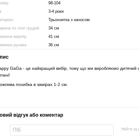
озмір
98-104
к
3-4 роки
атеріал
Трьохнитка з начосом
рина по лінії грудей
34 см
овжина виробу
41 см
овжина рукава
36 см
пис
appy GaGa - це найкращий вибір, тому що ми виробляємо дитячий од
итині!
ожлива похибка в замірах 1-2 см.
овий відгук або коментар
Увійти за