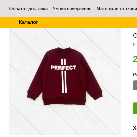
Перейти до основного контенту
Оплата і доставка
Умови повернення
Матеріали та ткан
Контакти
Відгуки про магазин
Для оптових покупців
Каталог
Го
С
В 
Р
Х