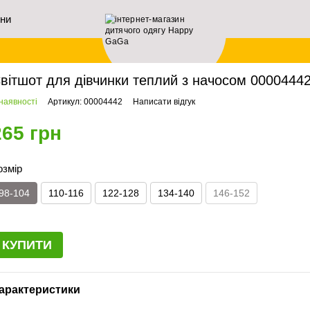
ини
ловна
Дівчаткам
Світшоти
Світшот для дівчинки теплий з начосом 00004442
вітшот для дівчинки теплий з начосом 00004442,
наявності
Артикул: 00004442
Написати відгук
265 грн
озмір
98-104
110-116
122-128
134-140
146-152
КУПИТИ
арактеристики