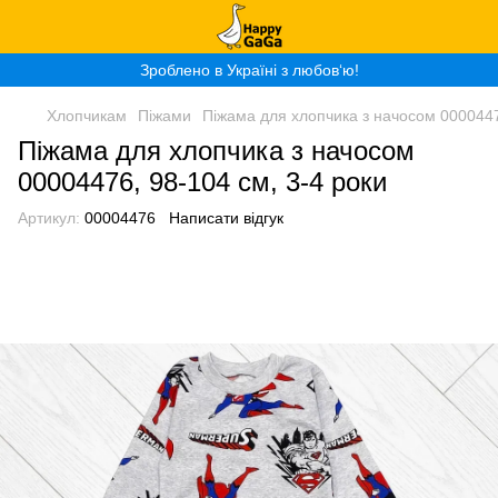
Зроблено в Україні з любов‘ю!
Хлопчикам
Піжами
Піжама для хлопчика з начосом 0000447
Піжама для хлопчика з начосом
00004476, 98-104 см, 3-4 роки
Артикул:
00004476
Написати відгук