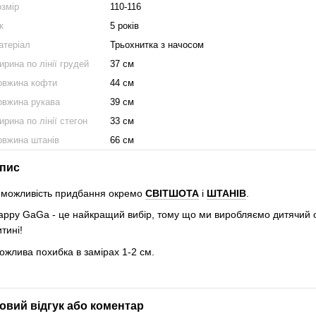
озмір
110-116
к
5 років
атеріал
Трьохнитка з начосом
рина по лінії грудей
37 см
овжина кофти
44 см
овжина рукава
39 см
рина по лінії стегон
33 см
овжина штанів
66 см
пис
 можливість придбання окремо
СВІТШОТА
і
ШТАНІВ
.
appy GaGa - це найкращий вибір, тому що ми виробляємо дитячий од
итині!
ожлива похибка в замірах 1-2 см.
овий відгук або коментар