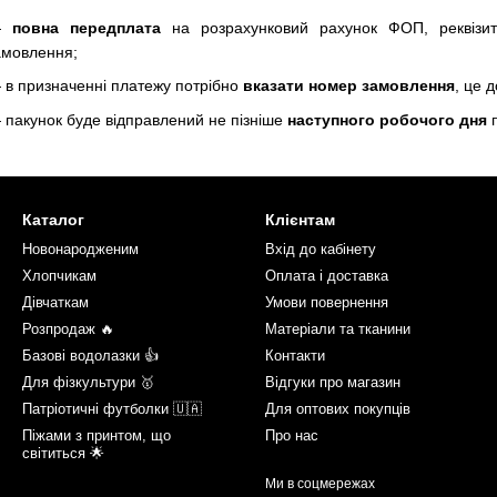
—
повна передплата
на розрахунковий рахунок ФОП, реквізи
амовлення;
 в призначенні платежу потрібно
вказати номер замовлення
, це 
 пакунок буде відправлений не пізніше
наступного робочого дня
п
Каталог
Клієнтам
Новонародженим
Вхід до кабінету
Хлопчикам
Оплата і доставка
Дівчаткам
Умови повернення
Розпродаж 🔥
Матеріали та тканини
Базові водолазки 👍
Контакти
Для фізкультури 🥇
Відгуки про магазин
Патріотичні футболки 🇺🇦
Для оптових покупців
Піжами з принтом, що
Про нас
світиться 🌟
Ми в соцмережах