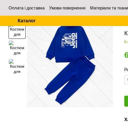
Перейти до основного контенту
Оплата і доставка
Умови повернення
Матеріали та ткан
Контакти
Відгуки про магазин
Для оптових покупців
Каталог
Го
К
В 
Р
Х