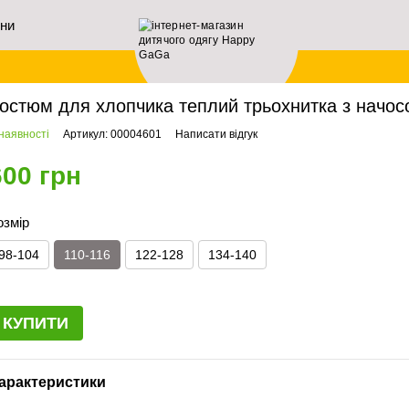
ини
ловна
Хлопчикам
Костюми демісезонні
Костюм для хлопчика теплий трьохни
остюм для хлопчика теплий трьохнитка з начосо
наявності
Артикул: 00004601
Написати відгук
600 грн
озмір
98-104
110-116
122-128
134-140
КУПИТИ
арактеристики