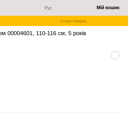
Мій кошик
Рус
тка з начосом 00004601, 110-116 см, 5 років
м 00004601, 110-116 см, 5 років