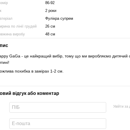
озмір
86-92
к
2 роки
атеріал
Фулікра супрем
рина по лінії грудей
26 см
овжина виробу
48 см
пис
appy GaGa - це найкращий вибір, тому що ми виробляємо дитячий од
итині!
ожлива похибка в замірах 1-2 см.
овий відгук або коментар
Увійти за