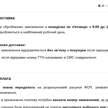
оставка
и оброблюємо замовлення
з понеділка по п'ятницю з 9.00 до 1
бробляються в найближчий робочий день.
мови доставки:
 замовлення відправляються
без зв’язку з покупцем
після зараху
 після відправки номер ТТН направимо в СМС повідомленні.
плата
—
повна передплата
на розрахунковий рахунок ФОП, реквізи
амовлення;
 в призначенні платежу потрібно
вказати номер замовлення
, це 
 пакунок буде відправлений не пізніше
наступного робочого дня
п