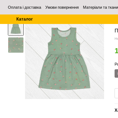
Перейти до основного контенту
Оплата і доставка
Умови повернення
Матеріали та ткан
Контакти
Відгуки про магазин
Для оптових покупців
Каталог
Го
П
Не
Р
Х