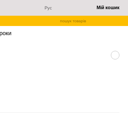
Мій кошик
Рус
ки
 роки