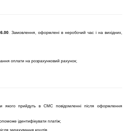
6.00
. Замовлення, оформлені в неробочий час і на вихідних,
вання оплати на розрахунковий рахунок;
ти якого прийдуть в СМС повідомленні після оформлення
допоможе ідентифікувати платіж;
ісля зарахування коштів.