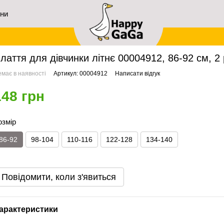
ини
ловна
Дівчаткам
Плаття
Плаття для дівчинки літнє 00004912, 86-92 см, 2 ро
лаття для дівчинки літнє 00004912, 86-92 см, 2
має в наявності
Артикул: 00004912
Написати відгук
148 грн
озмір
86-92
98-104
110-116
122-128
134-140
Повідомити, коли з'явиться
арактеристики