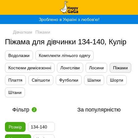
Зроблено в Україні з любов‘ю!
Дівчаткам
Піжами
Піжама для дівчинки 134-140, Кулір
Водолазки
Комплекти літнього одягу
Костюми демісезонні
Лонгсліви
Лосини
Піжами
Плаття
Світшоти
Футболки
Шапки
Шорти
Штани
Фільтр
За популярністю
2
Розмір
134-140