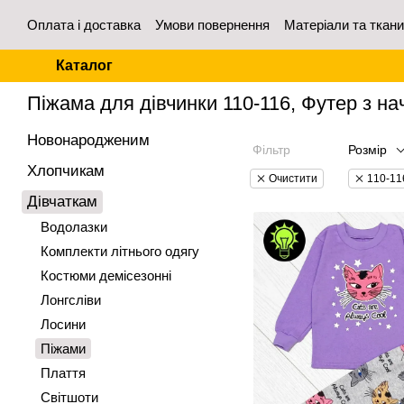
Перейти до основного контенту
Оплата і доставка
Умови повернення
Матеріали та ткан
Контакти
Відгуки про магазин
Для оптових покупців
Каталог
Головна
Дівчаткам
Піжами
Піжама для дівчинки 110-116, Футер з н
Новонародженим
Фільтр
Розмір
Хлопчикам
Очистити
110-11
Дівчаткам
Водолазки
Комплекти літнього одягу
Костюми демісезонні
Лонгсліви
Лосини
Піжами
Плаття
Світшоти