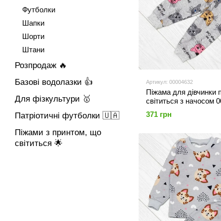
Футболки
Шапки
Шорти
Штани
Розпродаж 🔥
Базові водолазки 👍
Артикул: 00004632
Піжама для дівчинки 
Для фізкультури 🥇
світиться з начосом 
110-116 см, 5 років
371 грн
Патріотичні футболки 🇺🇦
Піжами з принтом, що
світиться 🌟