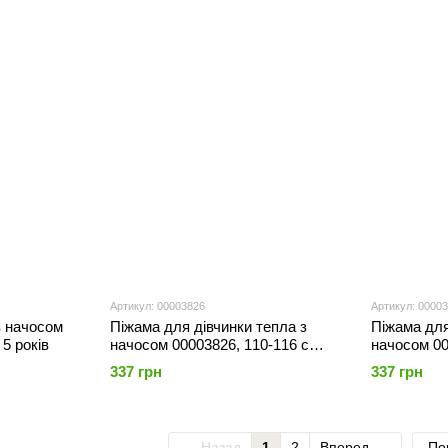
Артикул: 00003826
Артикул: 0000
з начосом
Піжама для дівчинки тепла з
Піжама для
 5 років
начосом 00003826, 110-116 см,
начосом 00
5 років
5 років
337 грн
337 грн
Назад
1
2
Вперед
По