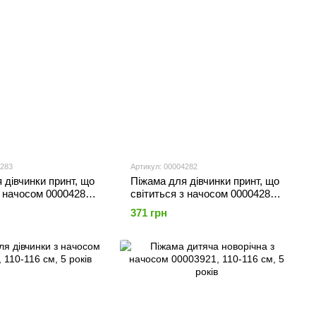
4283
Артикул: 00004282
 дівчинки принт, що
Піжама для дівчинки принт, що
з начосом 00004283,
світиться з начосом 00004282,
 5 років
110-116 см, 5 років
371 грн