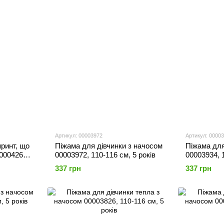
Артикул: 00003972
Артикул: 0000
принт, що
Піжама для дівчинки з начосом
Піжама для
00004268,
00003972, 110-116 см, 5 років
00003934, 1
337 грн
337 грн