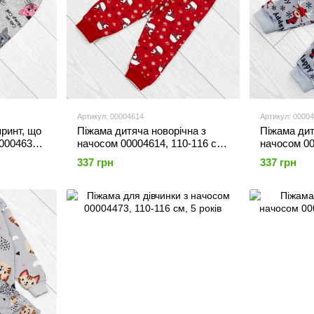
Артикул: 00004614
Артикул: 0000
принт, що
Піжама дитяча новорічна з
Піжама дит
00004632,
начосом 00004614, 110-116 см,
начосом 00
5 років
5 років
337 грн
337 грн