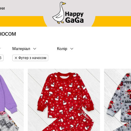
ини
ачосом
Матеріал
Колір
6
Футер з начосом