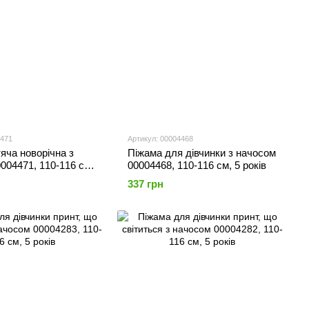
4471
Артикул: 00004468
яча новорічна з
Піжама для дівчинки з начосом
004471, 110-116 см,
00004468, 110-116 см, 5 років
337 грн