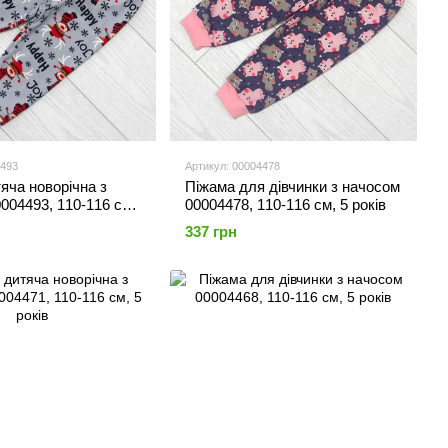
4493
Артикул: 00004478
яча новорічна з
Піжама для дівчинки з начосом
004493, 110-116 см,
00004478, 110-116 см, 5 років
337 грн