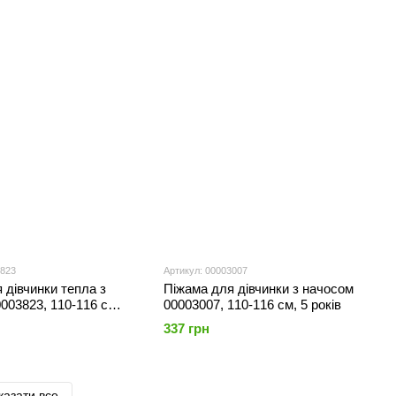
3823
Артикул: 00003007
 дівчинки тепла з
Піжама для дівчинки з начосом
003823, 110-116 см,
00003007, 110-116 см, 5 років
337 грн
казати все