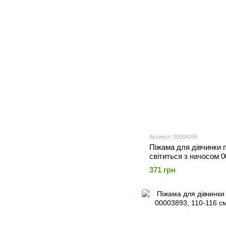
Артикул: 00004268
Піжама для дівчинки 
світиться з начосом 
110-116 см, 5 років
371 грн