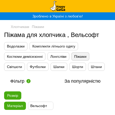
Зроблено в Україні з любов‘ю!
Хлопчикам
Піжами
Піжама для хлопчика , Вельсофт
Водолазки
Комплекти літнього одягу
Костюми демісезонні
Лонгсліви
Піжами
Світшоти
Футболки
Шапки
Шорти
Штани
Фільтр
За популярністю
2
Розмір
Матеріал
Вельсофт