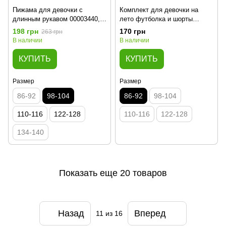
Пижама для девочки с
Комплект для девочки на
длинным рукавом 00003440,
лето футболка и шорты
98-104 см, 3-4 года
00003438, 86-92 см, 2 года
198 грн
170 грн
263 грн
В наличии
В наличии
КУПИТЬ
КУПИТЬ
Размер
Размер
86-92
98-104
86-92
98-104
110-116
122-128
110-116
122-128
134-140
Показать еще 20 товаров
Назад
Вперед
11
из 16